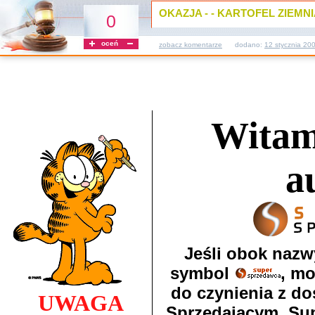
OKAZJA - - KARTOFEL ZIEMNIAK
0
oceń
zobacz komentarze
dodano:
12 stycznia 20
Witam
a
Jeśli obok nazw
symbol
, m
do czynienia z d
UWAGA
Sprzedającym. Su