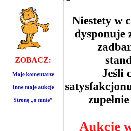
Niestety w c
dysponuje z
zadba
stan
ZOBACZ:
Jeśli 
Moje komentarze
satysfakcjon
Inne moje aukcje
zupełnie
Stronę „o mnie”
Aukcję 