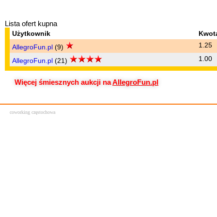
Lista ofert kupna
Użytkownik
Kwot
1.25
AllegroFun.pl
(9)
1.00
AllegroFun.pl
(21)
Więcej śmiesznych aukcji na
AllegroFun.pl
coworking częstochowa