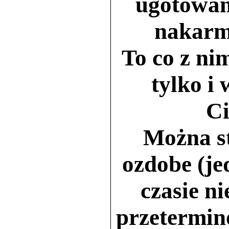
ugotowani
nakarmi
To co z ni
tylko i
Ci
Można s
ozdobe (je
czasie ni
przetermin