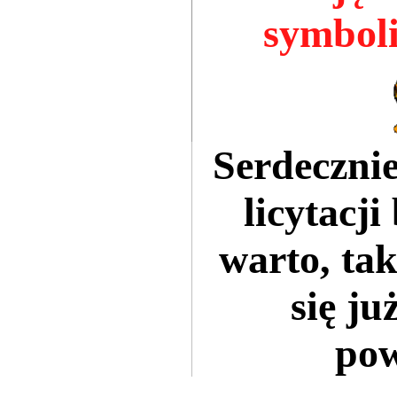
symboli
Serdeczni
licytacj
warto, ta
się ju
pow