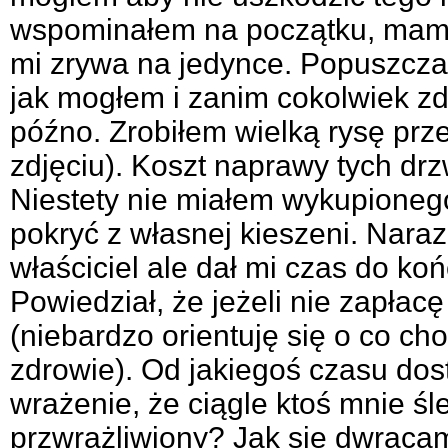
wspominałem na początku, mam s
mi zrywa na jedynce. Popuszczał
jak mogłem i zanim cokolwiek zd
późno. Zrobiłem wielką rysę prz
zdjęciu). Koszt naprawy tych dr
Niestety nie miałem wykupioneg
pokryć z własnej kieszeni. Naraz
właściciel ale dał mi czas do ko
Powiedział, że jeżeli nie zapłac
(niebardzo orientuję się o co ch
zdrowie). Od jakiegoś czasu dos
wrażenie, że ciągle ktoś mnie śl
przwrażliwiony? Jak się dwracam 