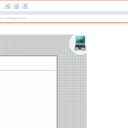
«
»
?
wano w
AllegroFun.pl