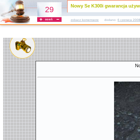
Nowy Se K300i gwarancja używ
29
oceń
zobacz komentarze
dodano:
6 czerwca 200
No