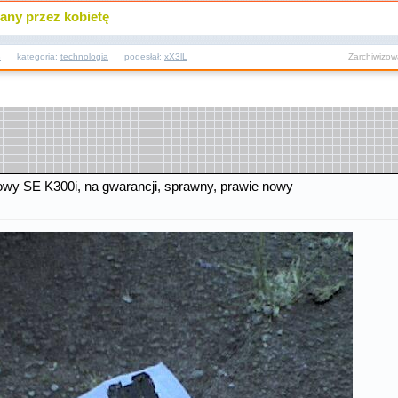
any przez kobietę
8
kategoria:
technologia
podesłał:
xX3lL
Zarchiwizo
wy SE K300i, na gwarancji, sprawny, prawie nowy