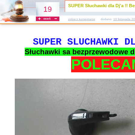
SUPER Słuchawki dla Dj'a !! Be
19
oceń
zobacz komentarze
dodano:
10 listopada 2
SUPER SLUCHAWKI D
Słuchawki sa bezprzewodowe do 
POLECAM