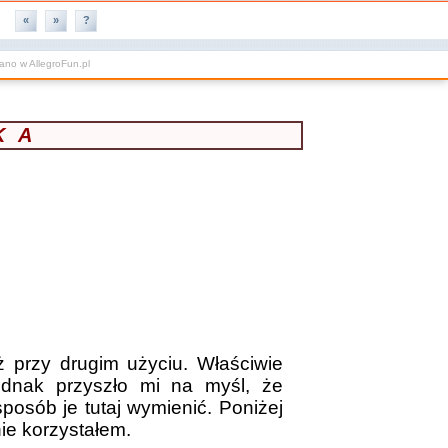
«
»
?
wano w
AllegroFun.pl
KA
ż przy drugim użyciu. Właściwie
jednak przyszło mi na myśl, że
osób je tutaj wymienić. Poniżej
ie korzystałem.