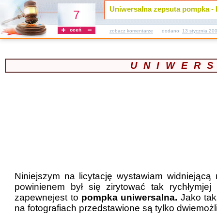
Uniwersalna zepsuta pompka -
7
oceń
zobacz komentarze
dodano:
13 stycznia 20
UNIWER
Niniejszym na licytację wystawiam widniejącą 
powinienem był się zirytować tak rychłymje
zapewnejest to
pompka uniwersalna.
Jako tak
na fotografiach przedstawione są tylko dwiemoż