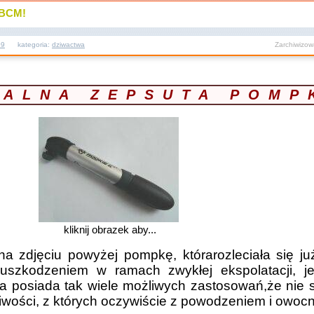
 BCM!
09
kategoria:
dziwactwa
Zarchiwizo
SALNA ZEPSUTA POMP
kliknij obrazek aby...
na zdjęciu powyżej pompkę, którarozleciała się ju
j uszkodzeniem w ramach zwykłej ekspolatacji, 
a posiada tak wiele możliwych zastosowań,że nie sp
liwości, z których oczywiście z powodzeniem i owocn