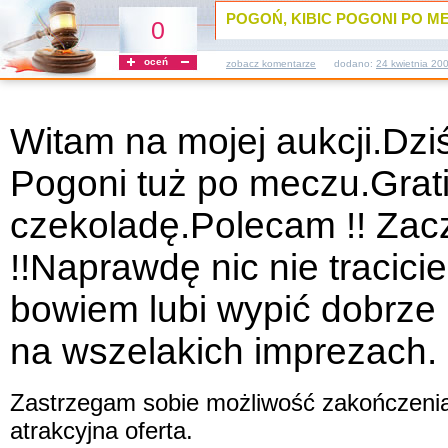
POGOŃ, KIBIC POGONI PO ME
0
oceń
zobacz komentarze
dodano:
24 kwietnia 20
Witam na mojej aukcji.Dzi
Pogoni tuż po meczu.Grat
czekoladę.Polecam !! Za
!!Naprawdę nic nie tracicie
bowiem lubi wypić dobrze i
na wszelakich imprezach.
Zastrzegam sobie możliwość zakończenia
atrakcyjna oferta.