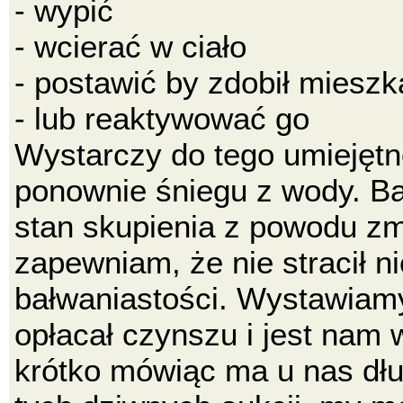
- wypić
- wcierać w ciało
- postawić by zdobił mieszk
- lub reaktywować go
Wystarczy do tego umiejęt
ponownie śniegu z wody. Ba
stan skupienia z powodu zm
zapewniam, że nie stracił n
bałwaniastości. Wystawiamy
opłacał czynszu i jest nam
krótko mówiąc ma u nas dług