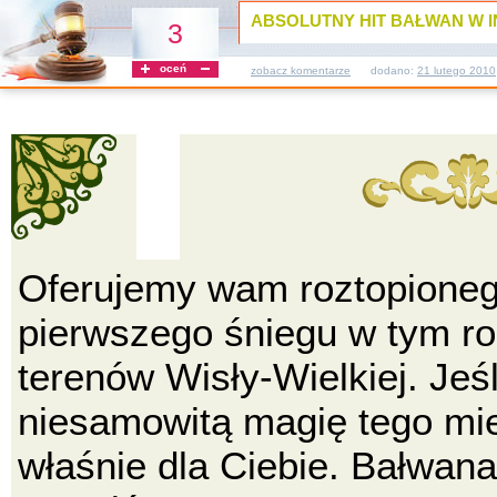
ABSOLUTNY HIT BAŁWAN W IN
3
oceń
zobacz komentarze
dodano:
21 lutego 2010
Oferujemy wam roztopioneg
pierwszego śniegu w tym ro
terenów Wisły-Wielkiej. Jeś
niesamowitą magię tego miej
właśnie dla Ciebie. Bałwan