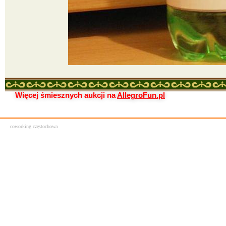
Więcej śmiesznych aukcji na
AllegroFun.pl
coworking częstochowa