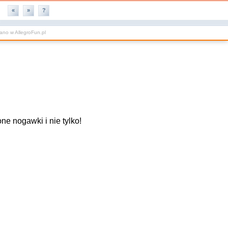
«
»
?
wano w
AllegroFun.pl
ne nogawki i nie tylko!