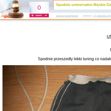
Spodnie uniwersalne Męskie Dz
0
oceń
zobacz komentarze
dodano:
17 września 20
U
Spodnie przeszedły lekki tuning co nadał