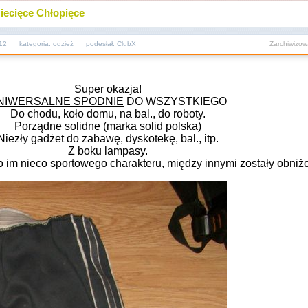
iecięce Chłopięce
12
kategoria:
odzież
podesłał:
ClubX
Zarchiwizo
Super okazja!
NIWERSALNE SPODNIE
DO WSZYSTKIEGO
Do chodu, koło domu, na bal., do roboty.
Porządne solidne (marka solid polska)
Niezły gadżet do zabawę, dyskotekę, bal., itp.
Z boku lampasy.
o im nieco sportowego charakteru, między innymi zostały obniżo