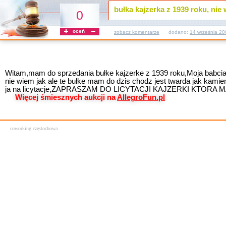
bułka kajzerka z 1939 roku, n
0
oceń
zobacz komentarze
dodano:
14 września 20
Witam,mam do sprzedania bułke kajzerke z 1939 roku,Moja babcia ch
nie wiem jak ale te bułke mam do dzis chodz jest twarda jak kamien
ja na licytacje,ZAPRASZAM DO LICYTACJI KAJZERKI KTORA MA 
Więcej śmiesznych aukcji na
AllegroFun.pl
coworking częstochowa