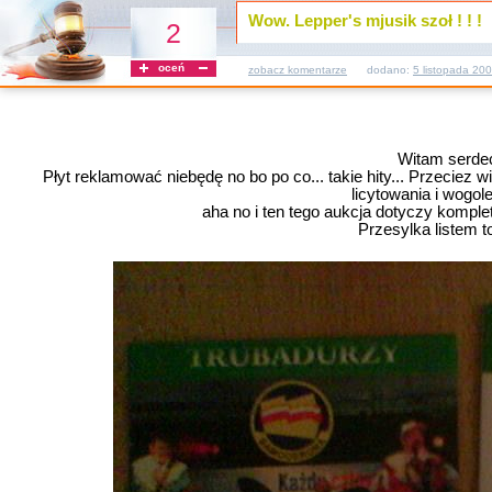
Wow. Lepper's mjusik szoł ! ! !
2
oceń
zobacz komentarze
dodano:
5 listopada 20
Witam serdec
Płyt reklamować niebędę no bo po co... takie hity... Przeciez w
licytowania i wogole
aha no i ten tego aukcja dotyczy kompl
Przesylka listem to