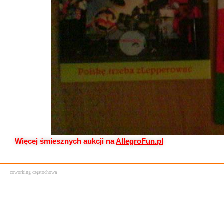
Więcej śmiesznych aukcji na
AllegroFun.pl
coworking częstochowa