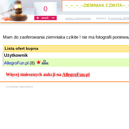
--_--_--_--ZIEMNIAK CZIKITA--_--
0
oceń
zobacz komentarze
dodano:
8 stycznia 200
Mam do zaoferowania ziemniaka czikite ! nie ma fotografii poniewa
Lista ofert kupna
Użytkownik
AllegroFun.pl
(8)
Więcej śmiesznych aukcji na
AllegroFun.pl
coworking częstochowa