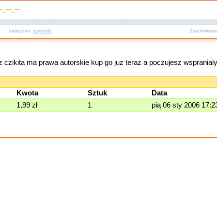
_--_--
6
kategoria:
żywność
Zarchiwizo
z czikita ma prawa autorskie kup go juz teraz a poczujesz wspranial
Kwota
Sztuk
Data
1,99 zł
1
pią 06 sty 2006 17: