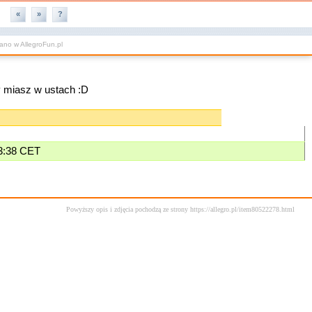
«
»
?
wano w
AllegroFun.pl
y miasz w ustach :D
23:38 CET
Powyższy opis i zdjęcia pochodzą ze strony https://allegro.pl/item80522278.html