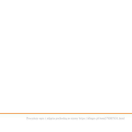
Powyższy opis i zdjęcia pochodzą ze strony https://allegro.pl/item576987631.html