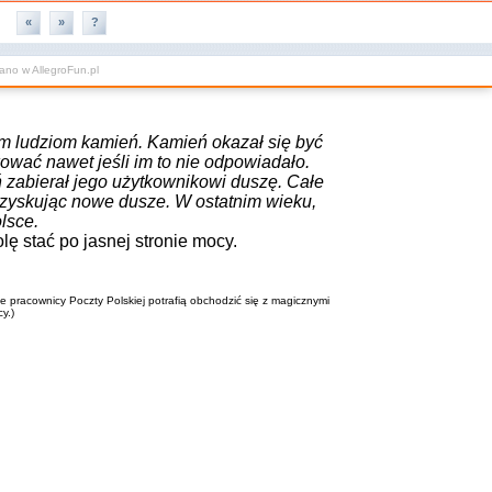
«
»
?
wano w
AllegroFun.pl
zym ludziom kamień. Kamień okazał się być
ować nawet jeśli im to nie odpowiadało.
 zabierał jego użytkownikowi duszę. Całe
 zyskując nowe dusze. W ostatnim wieku,
lsce.
lę stać po jasnej stronie mocy.
 pracownicy Poczty Polskiej potrafią obchodzić się z magicznymi
y.)