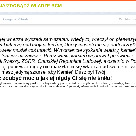
ZJA!ZDOBĄDŹ WŁADZĘ BCM
kategoria:
różności
Zarchiwizo
a z jej wnętrza wyszedł sam szatan. Wtedy to, wręczył on pierws
ł władzę nad innymi ludźmi, którzy musieli mu się podporządk
łowiek musiał coś utracić. W momencie zyskania władzy, kamień
tam już na zawsze. Przez wieki, kamień wędrował po świecie,
II Rzeszy, ZSRR, Chińskiej Republice Ludowej, a ostatnio w Po
ację, ponieważ nigdy nie marzyła mi się władza nad światem i wo
z masz jedyną szansę, aby Kamień Dusz był Twój!
 zdobyć moc o jakiej nigdy Ci się nie śniło!
ostać uszkodzony podczas eksploatacji przez ostatnich użytkowników. Nie gwarantuję także, że
akże za ewentualne czyny jakich może dokonać przyszły użytkownik kamienia po otrzymaniu moc