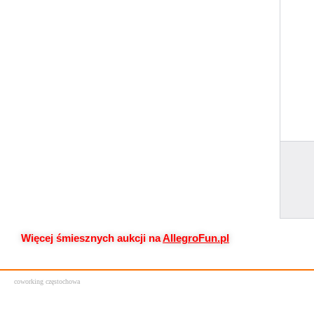
Więcej śmiesznych aukcji na
AllegroFun.pl
coworking częstochowa