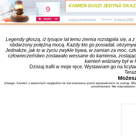
KAMIEŃ DUSZ! JEDYNA OKA
9
oceń
zobacz komentarze
dodano:
9 marca 2009
Legendy głoszą, iż tysiące lat temu ziemia rozstąpiła się, 
obdarzony potężną mocą. Każdy kto go posiadał, otrzymywa
Jednakże, jak to w życiu zwykle bywa, w zamian za moc, cz
człowieczeństwo zostawało wessane do kamienia, zostając 
kamień widziany był w I
Dzisiaj trafił w moje ręce. Wystawiam go na licyt
Tera
Możesz
(Uwaga. Kamień z wiadomych względów nie był testowany przed wystawieniem na aukcję. Mógł z
przedmiotami. Nie odpowiadam t