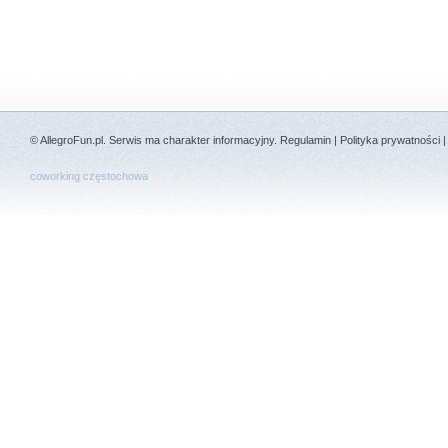
©
AllegroFun.pl
. Serwis ma charakter informacyjny.
Regulamin
|
Polityka prywatności
coworking częstochowa