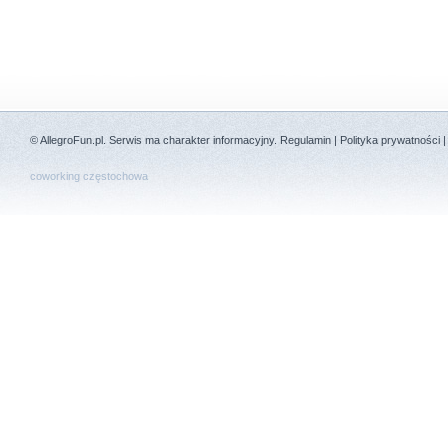
©
AllegroFun.pl
. Serwis ma charakter informacyjny.
Regulamin
|
Polityka prywatności
coworking częstochowa