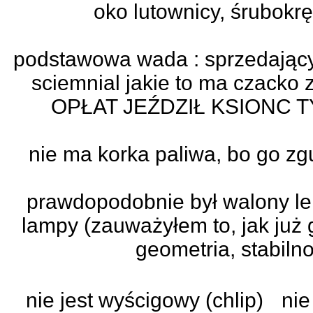
oko lutownicy, śrubokrę
podstawowa wada : sprzedający n
sciemnial jakie to ma czack
OPŁAT JEŹDZIŁ KSIONC 
nie ma korka paliwa, bo go zgu
prawdopodobnie był walony le
lampy (zauważyłem to, jak już g
geometria, stabiln
nie jest wyścigowy (chlip) nie