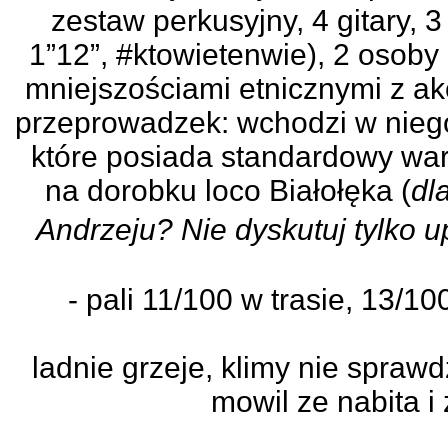
zestaw perkusyjny, 4 gitary, 3
1”12”, #ktowietenwie), 2 osob
mniejszościami etnicznymi z a
przeprowadzek: wchodzi w ni
które posiada standardowy wa
na dorobku loco Białołęka (
dl
Andrzeju? Nie dyskutuj tylko u
- pali 11/100 w trasie, 13/1
ladnie grzeje, klimy nie spraw
mowil ze nabita i z