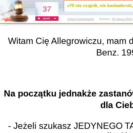
v70 nie czajnik, nie kaskader
37
oceń
zobacz komentarze
dodano:
18 marca 2014
Witam Cię Allegrowiczu, mam d
Benz. 
Na początku jednakże zastanów
dla Cieb
- Jeżeli szukasz JEDYNEGO T