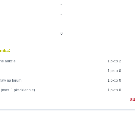
-
-
-
0
nika:
ne aukcje
1 pkt x 2
1 pkt x 0
maty na forum
1 pkt x 0
 (max. 1 pkt dziennie)
1 pkt x 0
SU