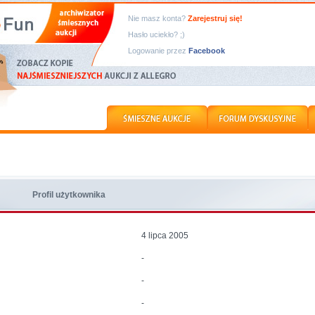
Nie masz konta?
Zarejestruj się!
Hasło uciekło? ;)
Logowanie przez
Facebook
Profil użytkownika
4 lipca 2005
-
-
-