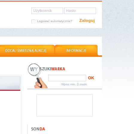
Użytkownik
Hasło
Zaloguj
Logować automatycznie?
OK
Wpisz min. 3 znaki