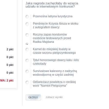
Jaka nagroda zachęciłaby do wzięcia
udziału w internetowym konkursie?
Przenośna latryna turystyczna
Pierdnięcie Krzysia Ibisza w słoiku
z autografem dawcy
Roczny zapas kondomów
osobiście testowanych przed
Radka Majdana
Karnet do miejskiej toalety w
2 pkt
czasie sezonu pielgrzymkowego
0 pkt
Tytuł honorowego dawcy kału i kilo
czekolady
0 pkt
Survivalowe kalesony z zadrychą
0 pkt
wodoodporną w części zadniej
MA: 2 pkt
Odświeżacz powietrza o rześkiej
woni "Namiot Pielgrzyma"
zobacz wyniki