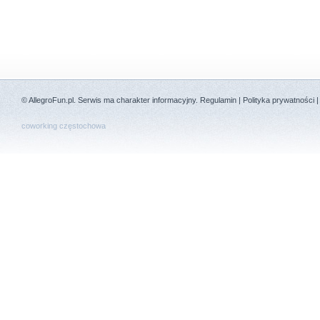
©
AllegroFun.pl
. Serwis ma charakter informacyjny.
Regulamin
|
Polityka prywatności
coworking częstochowa