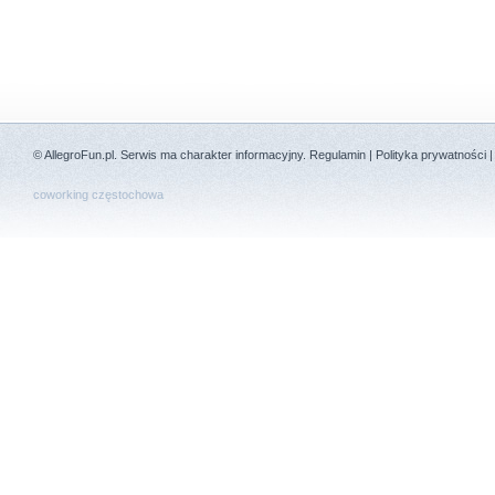
©
AllegroFun.pl
. Serwis ma charakter informacyjny.
Regulamin
|
Polityka prywatności
coworking częstochowa