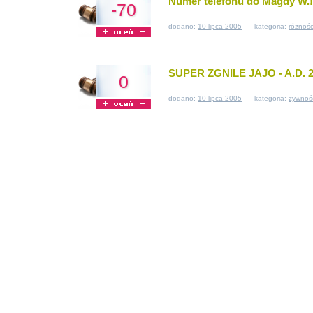
Numer telefonu do Magdy W.!!!!
-70
dodano:
10 lipca 2005
kategoria:
różnośc
SUPER ZGNILE JAJO - A.D. 200
0
dodano:
10 lipca 2005
kategoria:
żywnoś