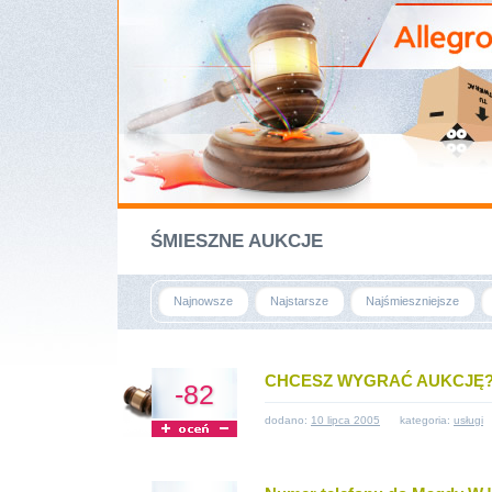
ŚMIESZNE AUKCJE
Najnowsze
Najstarsze
Najśmieszniejsze
CHCESZ WYGRAĆ AUKCJĘ?
-82
dodano:
10 lipca 2005
kategoria:
usługi