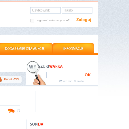
Użytkownik
Hasło
Zaloguj
Logować automatycznie?
OK
Kanał RSS
Wpisz min. 3 znaki
[0]