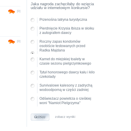
Jaka nagroda zachęciłaby do wzięcia
udziału w internetowym konkursie?
[0]
Przenośna latryna turystyczna
Pierdnięcie Krzysia Ibisza w słoiku
z autografem dawcy
[0]
Roczny zapas kondomów
osobiście testowanych przed
Radka Majdana
Karnet do miejskiej toalety w
czasie sezonu pielgrzymkowego
Tytuł honorowego dawcy kału i kilo
czekolady
Survivalowe kalesony z zadrychą
wodoodporną w części zadniej
Odświeżacz powietrza o rześkiej
woni "Namiot Pielgrzyma"
zobacz wyniki