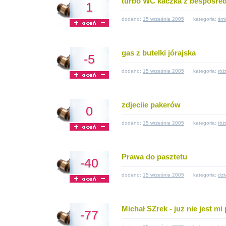
turbo WC kaczka z besposred
1
dodano:
15 września 2005
kategoria:
śmi
gas z butelki jórajska
-5
dodano:
15 września 2005
kategoria:
róż
zdjeciie pakerów
0
dodano:
15 września 2005
kategoria:
róż
Prawa do pasztetu
-40
dodano:
15 września 2005
kategoria:
dzi
Michał SZrek - juz nie jest mi
-77