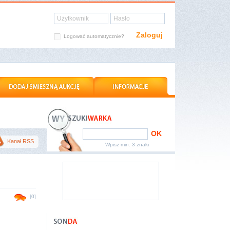
Użytkownik
Hasło
Zaloguj
Logować automatycznie?
OK
Kanał RSS
Wpisz min. 3 znaki
[0]