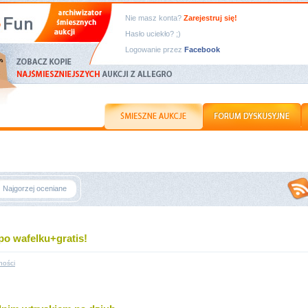
Nie masz konta?
Zarejestruj się!
Hasło uciekło? ;)
Logowanie przez
Facebook
Najgorzej oceniane
po wafelku+gratis!
ności