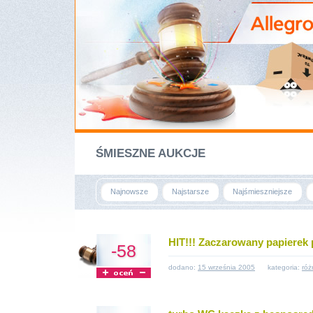
ŚMIESZNE AUKCJE
Najnowsze
Najstarsze
Najśmieszniejsze
HIT!!! Zaczarowany papierek 
-58
dodano:
15 września 2005
kategoria:
róż