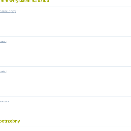
nim wtryskiem na dziub
eszne opisy
ności
ności
wactwa
 potrzebny