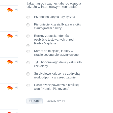
Jaka nagroda zachęciłaby do wzięcia
udziału w internetowym konkursie?
[0]
Przenośna latryna turystyczna
Pierdnięcie Krzysia Ibisza w słoiku
z autografem dawcy
[0]
Roczny zapas kondomów
osobiście testowanych przed
Radka Majdana
Karnet do miejskiej toalety w
czasie sezonu pielgrzymkowego
[0]
Tytuł honorowego dawcy kału i kilo
czekolady
Survivalowe kalesony z zadrychą
wodoodporną w części zadniej
Odświeżacz powietrza o rześkiej
[0]
woni "Namiot Pielgrzyma"
zobacz wyniki