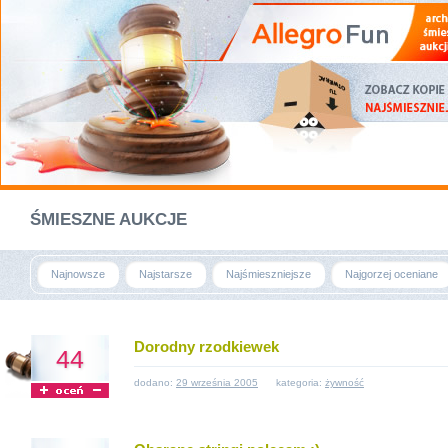
ŚMIESZNE AUKCJE
Najnowsze
Najstarsze
Najśmieszniejsze
Najgorzej oceniane
Dorodny rzodkiewek
44
dodano:
29 września 2005
kategoria:
żywność