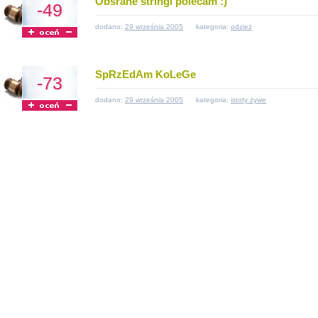
Obsrane stringi polecam :)
-49
dodano:
29 września 2005
kategoria:
odzież
SpRzEdAm KoLeGe
-73
dodano:
29 września 2005
kategoria:
istoty żywe