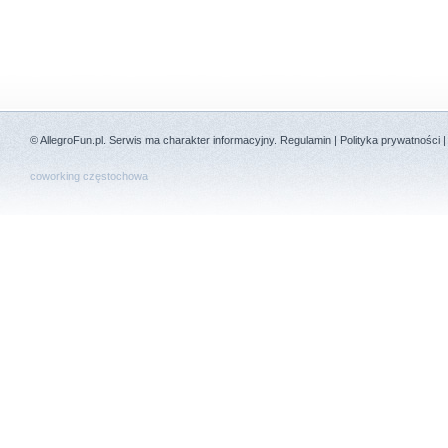
©
AllegroFun.pl
. Serwis ma charakter informacyjny.
Regulamin
|
Polityka prywatności
coworking częstochowa