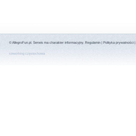
©
AllegroFun.pl
. Serwis ma charakter informacyjny.
Regulamin
|
Polityka prywatności
coworking częstochowa