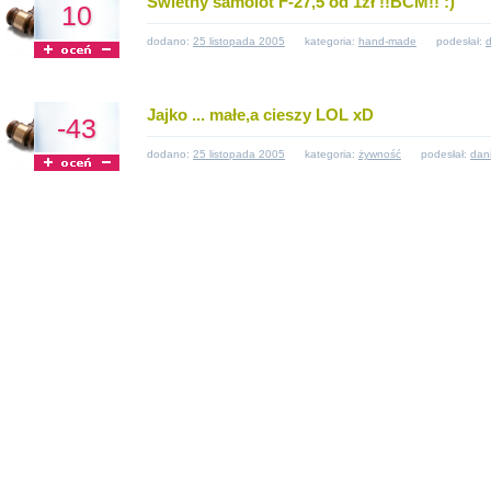
Świetny samolot F-27,5 od 1zł !!BCM!! :)
10
dodano:
25 listopada 2005
kategoria:
hand-made
podesłał:
Jajko ... małe,a cieszy LOL xD
-43
dodano:
25 listopada 2005
kategoria:
żywność
podesłał:
dan