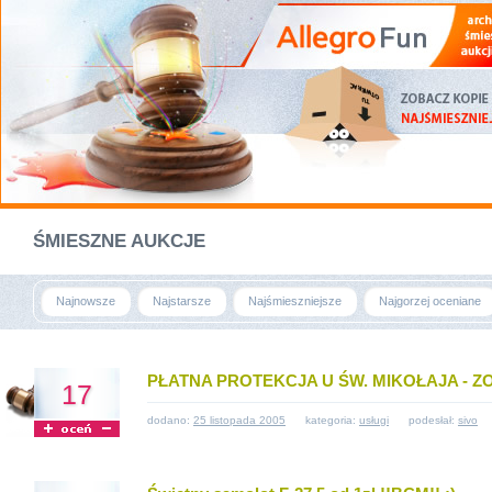
ŚMIESZNE AUKCJE
Najnowsze
Najstarsze
Najśmieszniejsze
Najgorzej oceniane
PŁATNA PROTEKCJA U ŚW. MIKOŁAJA - ZO
17
dodano:
25 listopada 2005
kategoria:
usługi
podesłał:
sivo