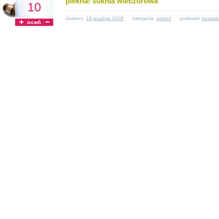
piekna! suknia wieczorowa
10
dodano:
19 grudnia 2008
kategoria:
odzież
podesłał:
kasiasl