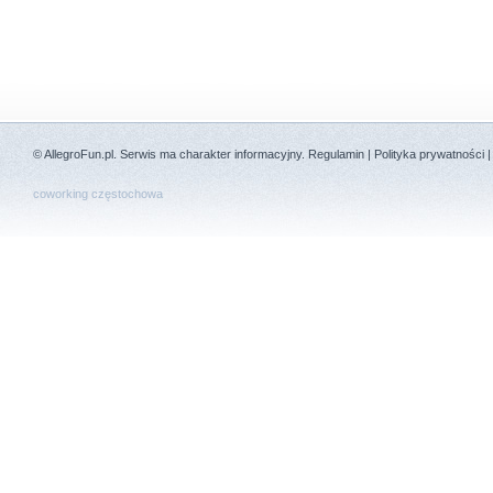
©
AllegroFun.pl
. Serwis ma charakter informacyjny.
Regulamin
|
Polityka prywatności
coworking częstochowa