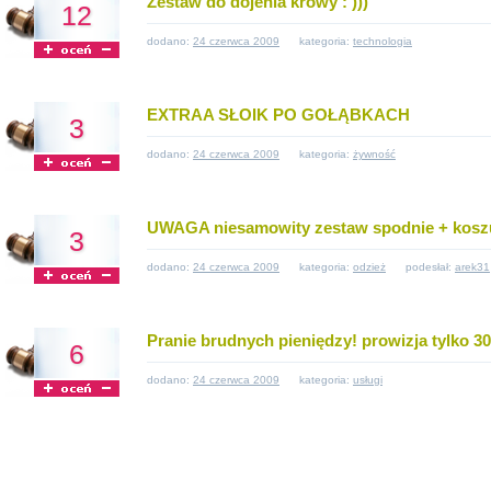
Zestaw do dojenia krowy : )))
12
dodano:
24 czerwca 2009
kategoria:
technologia
EXTRAA SŁOIK PO GOŁĄBKACH
3
dodano:
24 czerwca 2009
kategoria:
żywność
UWAGA niesamowity zestaw spodnie + kosz
3
dodano:
24 czerwca 2009
kategoria:
odzież
podesłał:
arek31
Pranie brudnych pieniędzy! prowizja tylko 3
6
dodano:
24 czerwca 2009
kategoria:
usługi