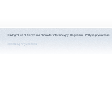
©
AllegroFun.pl
. Serwis ma charakter informacyjny.
Regulamin
|
Polityka prywatności
coworking częstochowa