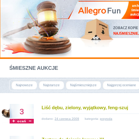
ŚMIESZNE AUKCJE
Najnowsze
Najstarsze
Najśmieszniejsze
Najgorzej oceniane
Liść dębu, zielony, wyjątkowy, feng-szuj
3
dodano:
24 czerwca 2009
kategoria:
przyroda