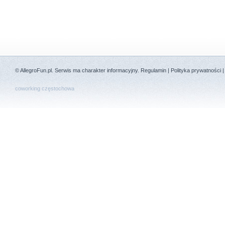
©
AllegroFun.pl
. Serwis ma charakter informacyjny.
Regulamin
|
Polityka prywatności
coworking częstochowa