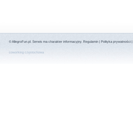
©
AllegroFun.pl
. Serwis ma charakter informacyjny.
Regulamin
|
Polityka prywatności
coworking częstochowa