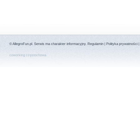
©
AllegroFun.pl
. Serwis ma charakter informacyjny.
Regulamin
|
Polityka prywatności
coworking częstochowa