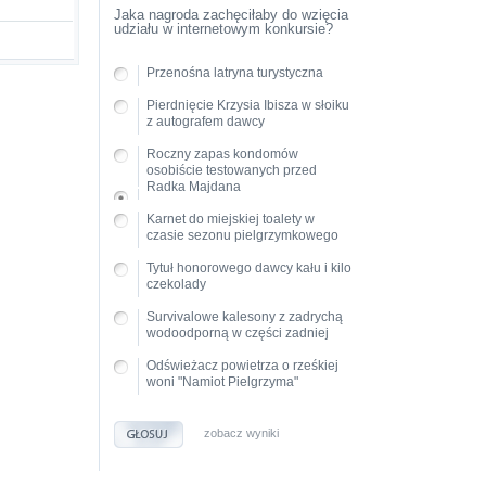
Jaka nagroda zachęciłaby do wzięcia
udziału w internetowym konkursie?
Przenośna latryna turystyczna
Pierdnięcie Krzysia Ibisza w słoiku
z autografem dawcy
Roczny zapas kondomów
osobiście testowanych przed
Radka Majdana
Karnet do miejskiej toalety w
czasie sezonu pielgrzymkowego
Tytuł honorowego dawcy kału i kilo
czekolady
Survivalowe kalesony z zadrychą
wodoodporną w części zadniej
Odświeżacz powietrza o rześkiej
woni "Namiot Pielgrzyma"
zobacz wyniki