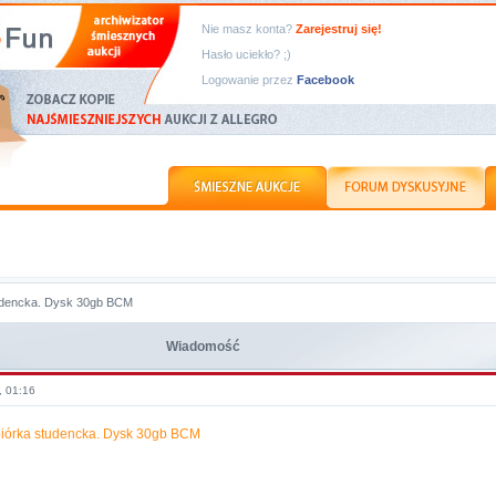
Nie masz konta?
Zarejestruj się!
Hasło uciekło? ;)
Logowanie przez
Facebook
udencka. Dysk 30gb BCM
Wiadomość
, 01:16
iórka studencka. Dysk 30gb BCM