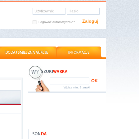
Użytkownik
Hasło
Zaloguj
Logować automatycznie?
OK
Wpisz min. 3 znaki