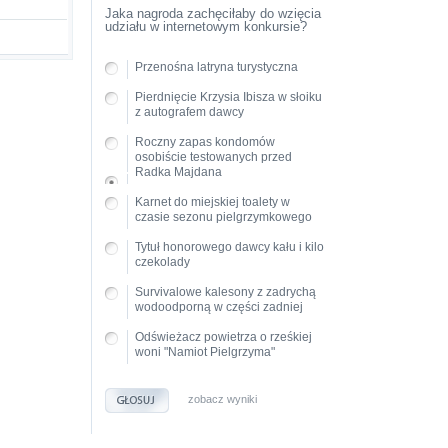
Jaka nagroda zachęciłaby do wzięcia
udziału w internetowym konkursie?
Przenośna latryna turystyczna
Pierdnięcie Krzysia Ibisza w słoiku
z autografem dawcy
Roczny zapas kondomów
osobiście testowanych przed
Radka Majdana
Karnet do miejskiej toalety w
czasie sezonu pielgrzymkowego
Tytuł honorowego dawcy kału i kilo
czekolady
Survivalowe kalesony z zadrychą
wodoodporną w części zadniej
Odświeżacz powietrza o rześkiej
woni "Namiot Pielgrzyma"
zobacz wyniki