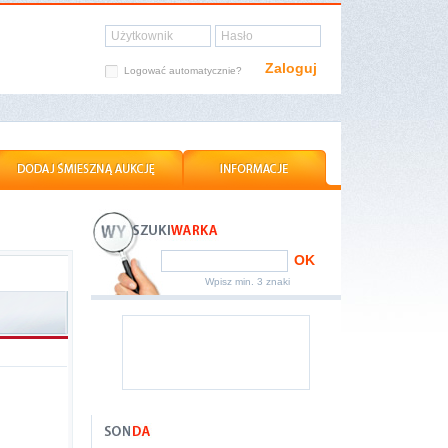
Użytkownik
Hasło
Zaloguj
Logować automatycznie?
OK
Wpisz min. 3 znaki