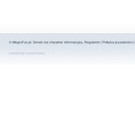
©
AllegroFun.pl
. Serwis ma charakter informacyjny.
Regulamin
|
Polityka prywatności
coworking częstochowa